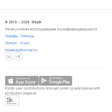
© 2013 — 2026. Stepik
Наши условия
использования
и
конфиденциальности
Тарифы
Помощь
Прессе
О нас
Команда
Контакты
Public user contributions licensed under
cc-wiki
license with
attribution required